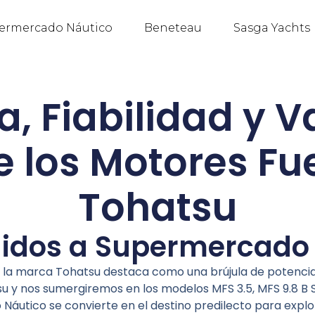
ermercado Náutico
Beneteau
Sasga Yachts
a, Fiabilidad y V
 los Motores F
Tohatsu
idos a Supermercado
 la marca Tohatsu destaca como una brújula de potencia y
 y nos sumergiremos en los modelos MFS 3.5, MFS 9.8 B S,
tico se convierte en el destino predilecto para explor