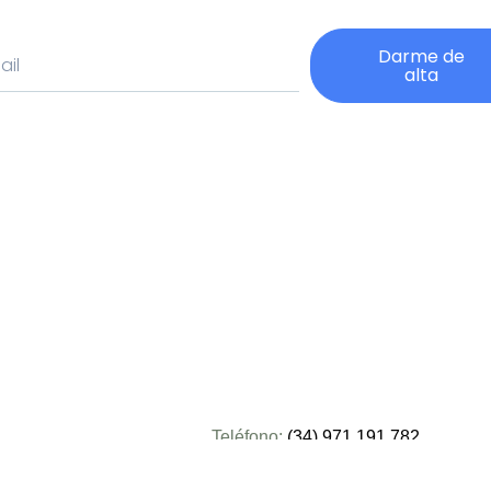
Darme de
alta
native:
Teléfono:
(34) 971 191 782
s:
Email:
es 8:00 – 15:30
sun@supermercadonautico.es