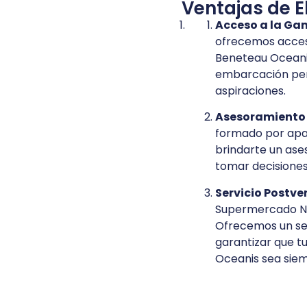
Ventajas de E
Acceso a la Ga
ofrecemos acces
Beneteau Oceani
embarcación per
aspiraciones.
Asesoramiento 
formado por apas
brindarte un ase
tomar decisiones
Servicio Postve
Supermercado Ná
Ofrecemos un se
garantizar que t
Oceanis sea siem